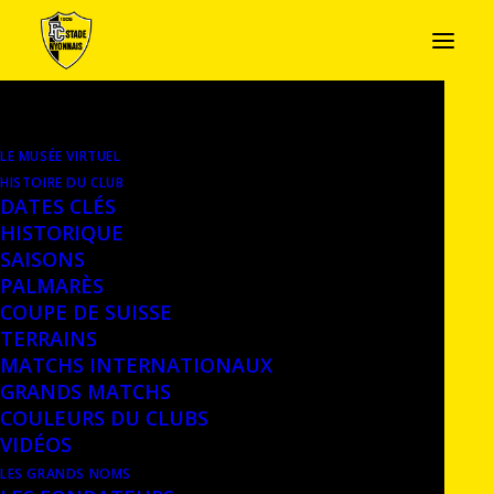
LE MUSÉE VIRTUEL
PIN’S, ANNÉES 2020
HISTOIRE DU CLUB
DATES CLÉS
Pin’s avec l’emblème du fans club « Les
HISTORIQUE
SAISONS
Stadistes ». Années 2017-2022 –
Dépôt –
PALMARÈS
Château de Nyon, Musée historique
COUPE DE SUISSE
TERRAINS
MATCHS INTERNATIONAUX
GRANDS MATCHS
COULEURS DU CLUBS
VIDÉOS
LES GRANDS NOMS