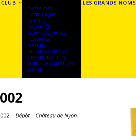
 CLUB
LES GRANDS NOMS
DATES CLÉS
HISTORIQUE
SAISONS
PALMARÈS
COUPE DE SUISSE
TERRAINS
MATCHS
INTERNATIONAUX
GRANDS MATCHS
COULEURS DU CLUBS
VIDÉOS
002
2002 –
Dépôt – Château de Nyon,