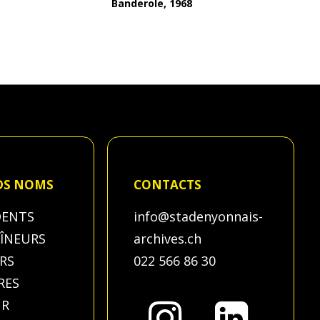
Banderole, 1968
DS NOMS
CONTACTS
DENTS
info@stadenyonnais-
AÎNEURS
archives.ch
RS
022 566 86 30
RES
UR