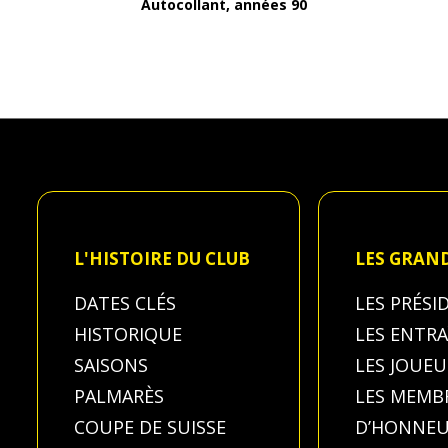
Autocollant, années 90
L'HISTOIRE DU CLUB
LES GRAN
DATES CLÉS
LES PRÉSI
HISTORIQUE
LES ENTR
SAISONS
LES JOUEU
PALMARÈS
LES MEMB
COUPE DE SUISSE
D’HONNE