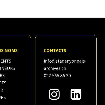
DS NOMS
CONTACTS
DENTS
info@stadenyonnais-
AÎNEURS
archives.ch
RS
022 566 86 30
RES
UR
URS