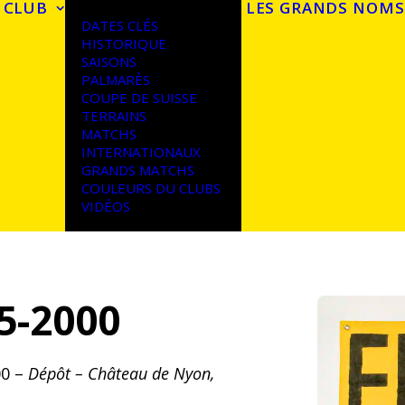
 CLUB
LES GRANDS NOMS
DATES CLÉS
HISTORIQUE
SAISONS
PALMARÈS
COUPE DE SUISSE
TERRAINS
MATCHS
INTERNATIONAUX
GRANDS MATCHS
COULEURS DU CLUBS
VIDÉOS
5-2000
00 –
Dépôt – Château de Nyon,