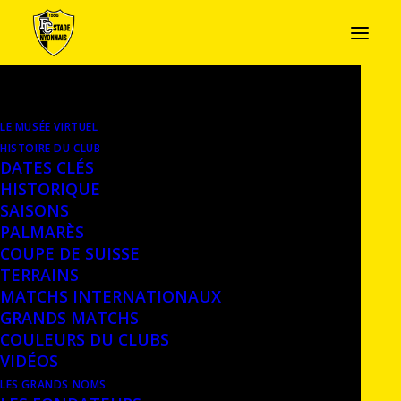
LE MUSÉE VIRTUEL
PETIT FANION, 1994
HISTOIRE DU CLUB
DATES CLÉS
Petit fanion offert aux participants du
HISTORIQUE
SAISONS
Tournoi Eurosporting (1994, Centre sportif
PALMARÈS
de Colovray)
– Château de Nyon, Musée
COUPE DE SUISSE
historique
TERRAINS
MATCHS INTERNATIONAUX
GRANDS MATCHS
COULEURS DU CLUBS
VIDÉOS
LES GRANDS NOMS