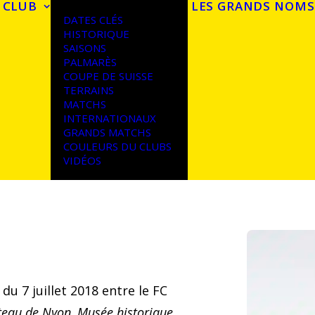
 CLUB
LES GRANDS NOMS
DATES CLÉS
HISTORIQUE
SAISONS
PALMARÈS
COUPE DE SUISSE
TERRAINS
MATCHS
INTERNATIONAUX
GRANDS MATCHS
COULEURS DU CLUBS
VIDÉOS
du 7 juillet 2018 entre le FC
teau de Nyon, Musée historique