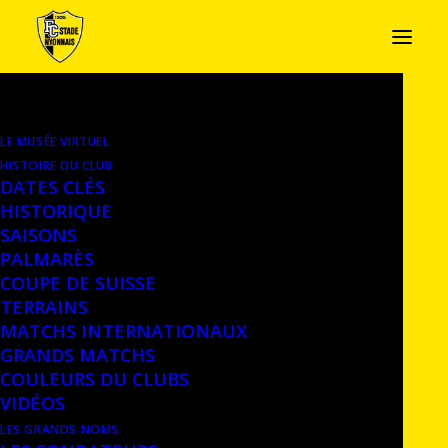
LE MUSÉE VIRTUEL
TROPHÉE 1ÈRE ÉQUIPE, 1988
HISTOIRE DU CLUB
DATES CLÉS
Plat en étain offert par l’Association des
HISTORIQUE
SAISONS
sociétés sportives nyonnaises (ASSN) pour
PALMARÈS
le mérite sportif nyonnais 1988 (suite à la
COUPE DE SUISSE
promotion du club en 1ère Ligue) –
Dépôt –
TERRAINS
Château de Nyon, Musée historique
MATCHS INTERNATIONAUX
GRANDS MATCHS
COULEURS DU CLUBS
VIDÉOS
LES GRANDS NOMS