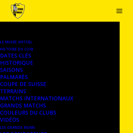
LE MUSÉE VIRTUEL
MAILLOT DE LA 1ÈRE ÉQUIPE,
HISTOIRE DU CLUB
2023-2024
DATES CLÉS
HISTORIQUE
Maillot de la première équipe, Challenge
SAISONS
PALMARÈS
League. Saison 2023-2024 (1er tour), porté
COUPE DE SUISSE
par Christophe Guedes, gardien –
Dépôt –
TERRAINS
Château de Nyon, Musée historique
MATCHS INTERNATIONAUX
GRANDS MATCHS
COULEURS DU CLUBS
VIDÉOS
LES GRANDS NOMS