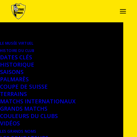
LE MUSÉE VIRTUEL
BULLETIN, 1948
HISTOIRE DU CLUB
DATES CLÉS
Bulletin du FC Stade Nyonnais, 1948 –
Dépôt
HISTORIQUE
SAISONS
– Archives communales de Nyon
PALMARÈS
COUPE DE SUISSE
TERRAINS
MATCHS INTERNATIONAUX
GRANDS MATCHS
COULEURS DU CLUBS
VIDÉOS
LES GRANDS NOMS